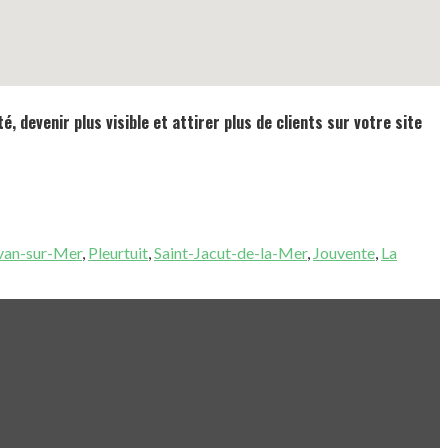
é, devenir plus visible et attirer plus de clients sur votre site
rvan-sur-Mer
,
Pleurtuit
,
Saint-Jacut-de-la-Mer
,
Jouvente
,
La