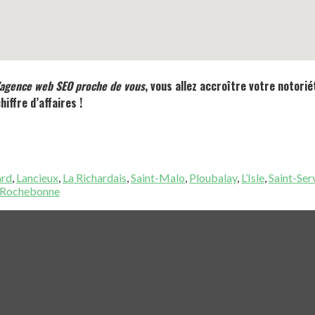
’agence web SEO proche de vous
, vous allez accroître votre notoriét
iffre d’affaires !
ard
,
Lancieux
,
La Richardais
,
Saint-Malo
,
Ploubalay
,
L’Isle
,
Saint-Se
Rochebonne