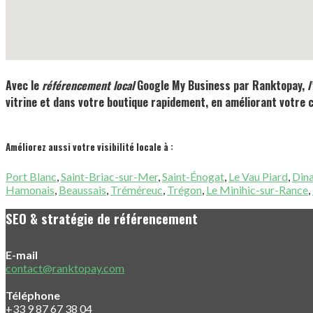
Avec le
référencement local
Google My Business
par Ranktopay,
l
vitrine et dans votre boutique rapidement, en améliorant votre ch
Améliorez aussi votre visibilité locale à :
Port Blanc
,
Saint-Briac-sur-Mer
,
Saint-Énogat
,
Le Vau Piard
,
Din
Hamonais
,
Beaussais
,
Tréméreuc
,
Trégon
,
Le Minihic-sur-Rance
,
SEO & stratégie de référencement
E-mail
contact@ranktopay.com
Téléphone
+33 9 87 67 38 04