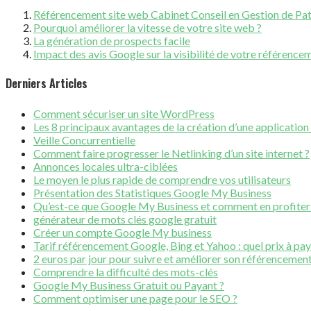
Référencement site web Cabinet Conseil en Gestion de Pa
Pourquoi améliorer la vitesse de votre site web ?
La génération de prospects facile
Impact des avis Google sur la visibilité de votre référence
Derniers Articles
Comment sécuriser un site WordPress
Les 8 principaux avantages de la création d’une applicatio
Veille Concurrentielle
Comment faire progresser le Netlinking d’un site internet ?
Annonces locales ultra-ciblées
Le moyen le plus rapide de comprendre vos utilisateurs
Présentation des Statistiques Google My Business
Qu’est-ce que Google My Business et comment en profiter
générateur de mots clés google gratuit
Créer un compte Google My business
Tarif référencement Google, Bing et Yahoo : quel prix à pay
2 euros par jour pour suivre et améliorer son référenceme
Comprendre la difficulté des mots-clés
Google My Business Gratuit ou Payant ?
Comment optimiser une page pour le SEO ?