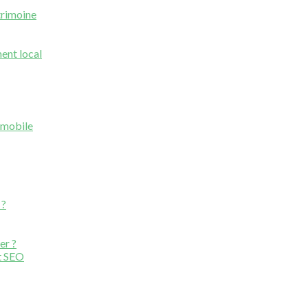
trimoine
ment local
n mobile
 ?
er ?
nt SEO