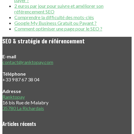
payer ?
2 euros par jour pour suivre et améliorer son
référencement SEO
Comprendre la difficulté des mots-clés
Google My Business Gratuit ou Payant ?
Comment optimiser une page pour le SEO ?
SEO & stratégie de référencement
E-mail
contact@ranktopay.com
Téléphone
+33 9 87 67 38 04
Adresse
Ranktopay
16 bis Rue de Malabry
35780 La Richardais
Articles récents