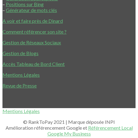
–
Positions sur Bing
–
Générateur de mots clés
A voir et faire près de Dinard
Comment référencer son site ?
Gestion de Réseaux Sociaux
Gestion de Blogs
Accès Tableau de Bord Client
Mentions Légales
Revue de Presse
Mentions Légales
© RankToPay 2021 | Marque déposée INPI
Amélioration référencement Google et
Référencement Local
Google My Business