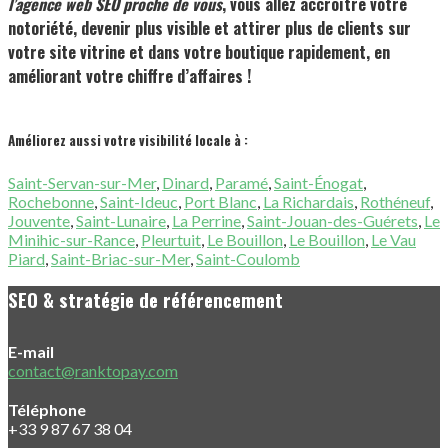
l’agence web SEO proche de vous
, vous allez accroître votre
notoriété, devenir plus visible et attirer plus de clients sur
votre site vitrine et dans votre boutique rapidement, en
améliorant votre chiffre d’affaires !
Améliorez aussi votre visibilité locale à :
Saint-Servan-sur-Mer
,
Dinard
,
Paramé
,
Saint-Énogat
,
Rochebonne
,
Saint-Ideuc
,
Port Blanc
,
La Richardais
,
Rothéneuf
,
Jouvente
,
Saint-Lunaire
,
La Perrine
,
Saint-Jouan-des-Guérets
,
Le
Minihic-sur-Rance
,
Pleurtuit
,
Le Bouillon
,
Le Bouillon
,
Le Vau
Piard
,
Saint-Briac-sur-Mer
,
Saint-Coulomb
SEO & stratégie de référencement
E-mail
contact@ranktopay.com
Téléphone
+33 9 87 67 38 04